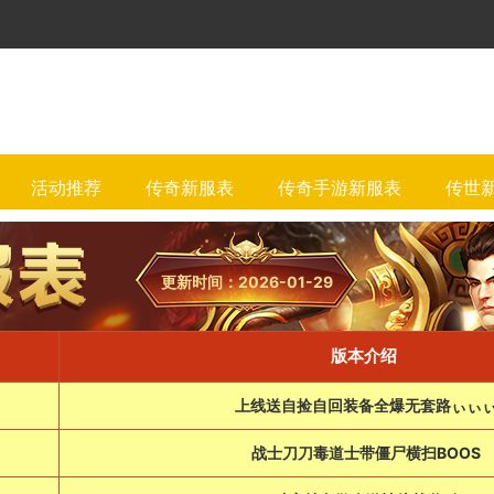
活动推荐
传奇新服表
传奇手游新服表
传世
更新时间：2026-01-29
版本介绍
上线送自捡自回装备全爆无套路ぃぃ
战士刀刀毒道士带僵尸横扫BOOS