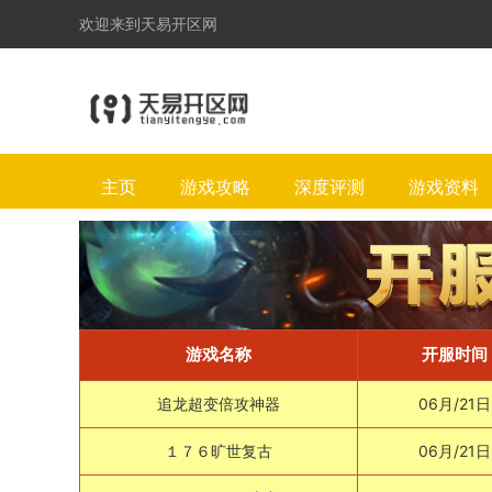
欢迎来到天易开区网
主页
游戏攻略
深度评测
游戏资料
游戏名称
开服时间
追龙超变倍攻神器
06月/21日
１７６旷世复古
06月/21日