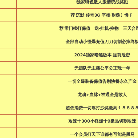
独家特色散人激情统战奖励
荐 沉默·传奇3G·平衡·耐糙〕慢Ｆ
荐 零门槛打保值 送·挂机·捡物 三天合
全部自动小怪爆充值刀刀切割必掉终
2024独家暗黑版本.提前泄密
无团队无主播公平公正玩一年
一切全爆装备保值告别快餐永久产金
龙魂+血脉+神通全是散人
超低消费一切靠打沙奖最高１８８８
攻速十300小怪爆十9极品切割攻速
一个会员打天下谁都有可能是黑马