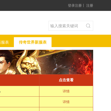
登录注册
丨
注册
新服表
传奇世界新服表
点击查看
ぃ
详情
详情