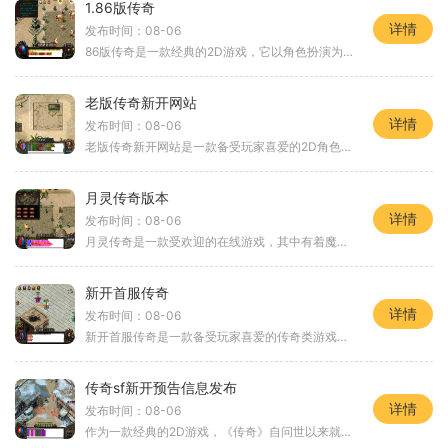
1.86版传奇
详情
发布时间：08-06
86版传奇是一款经典的2D游戏，它以角色扮演为主题，拥有万人在线的高人气。作为一款经典的传奇游戏，它有着独特的玩法和引人入胜的虚拟世界，吸引了大量玩家的关注和喜爱。在
老版传奇新开网站
详情
发布时间：08-06
老版传奇新开网站是一款备受玩家喜爱的2D角色扮演游戏。这款游戏已经成为了传奇游戏的经典代表之一，以其极高的人气和丰富的玩法而受到了广大玩家的追捧。游戏的超过万人在线的
月灵传奇版本
详情
发布时间：08-06
月灵传奇是一款受欢迎的在线游戏，其中有着魔幻的游戏背景和刺激的战斗系统，让玩家们感受到了惊心动魄的冒险和刺激的战斗。这款游戏的最新版本被称为“月灵传奇版本”，在之
新开首服传奇
详情
发布时间：08-06
新开首服传奇是一款备受玩家喜爱的传奇类游戏，它以其独特的玩法和精致的画面质量成为了众多玩家追捧的对象。下面我们来详细介绍一下这款游戏的各个方面。新开首服传奇的玩法
传奇sf新开预告信息发布
详情
发布时间：08-06
作为一款经典的2D游戏，《传奇》自问世以来就受到了广大玩家们的喜爱和追捧。它以其独特的角色扮演和万人在线的特点，为玩家们创造了一个充满刺激和挑战的游戏世界。今天，我们