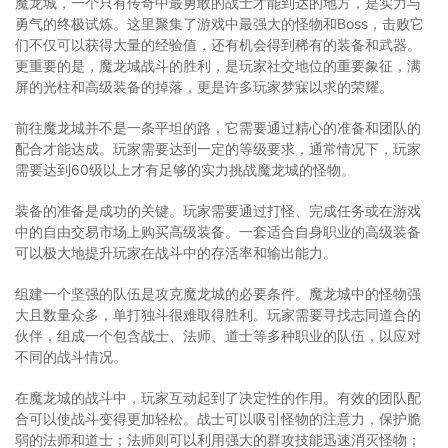
魔龙城，一个只有传奇中最勇敢的战士才能到达的地方，是实力与
勇气的终极试炼。这里聚集了游戏中最强大的怪物和Boss，击败它
们不仅可以获得大量的经验值，还有机会得到稀有的装备和武器。
更重要的是，魔龙城战斗的胜利，是玩家社交地位的重要象征，满
屏的光柱和高级装备的掉落，更是许多玩家梦寐以求的荣耀。
前往魔龙城并不是一条平坦的路，它需要通过精心的准备和团队的
配合才能达成。玩家需要达到一定的等级要求，通常情况下，玩家
需要达到60级以上才有足够的实力挑战魔龙城的怪物。
装备的准备是成功的关键。玩家需要通过打怪、完成任务或在游戏
中的自由交易市场上购买高级装备。一套适合自身职业的高级装备
可以极大地提升玩家在战斗中的存活率和输出能力。
组建一个坚强的队伍是攻克魔龙城的必要条件。魔龙城中的怪物强
大且数量众多，单打独斗很难取得胜利。玩家需要寻找志同道合的
伙伴，组成一个包含战士、法师、道士等多种职业的队伍，以应对
不同的战斗情况。
在魔龙城的战斗中，玩家互动起到了决定性的作用。有效的团队配
合可以使战斗变得更加轻松。战士可以吸引怪物的注意力，保护脆
弱的法师和道士；法师则可以利用强大的群攻技能迅速消灭怪物；