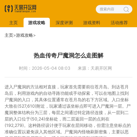
主页
游戏攻略
深度评测
游戏资料
活动推荐
主页
>
游戏攻略
>
热血传奇尸魔洞怎么走图解
时间：2026-05-04 08:03
来源：天易开区网
进入尸魔洞的方法相对直接，玩家首先需要前往苍月岛。到达苍月
岛后，利用游戏内的自动寻路功能或手动探索，可以在地图上找到
尸魔洞的入口，其具体位置通常在苍月岛的右下方区域。入口坐标
大致在(527,610)附近，玩家通过该坐标点即可进入尸魔洞一层。尸
魔洞整体结构分为三层，每层之间通过特定路径连接，从一层到二
层的入口位于(50,24)坐标处，而二层返回一层的点则在
(192,279)。这种路径设计便于玩家在层间移动，但需注意坐标点的
准确位置以避免误入其他区域。尸魔洞内怪物刷新密集，主要以恶