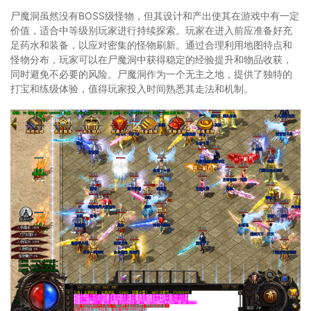
尸魔洞虽然没有BOSS级怪物，但其设计和产出使其在游戏中有一定
价值，适合中等级别玩家进行持续探索。玩家在进入前应准备好充
足药水和装备，以应对密集的怪物刷新。通过合理利用地图特点和
怪物分布，玩家可以在尸魔洞中获得稳定的经验提升和物品收获，
同时避免不必要的风险。尸魔洞作为一个无主之地，提供了独特的
打宝和练级体验，值得玩家投入时间熟悉其走法和机制。