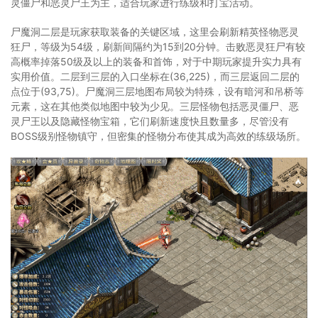
灵僵尸和恶灵尸王为主，适合玩家进行练级和打宝活动。
尸魔洞二层是玩家获取装备的关键区域，这里会刷新精英怪物恶灵
狂尸，等级为54级，刷新间隔约为15到20分钟。击败恶灵狂尸有较
高概率掉落50级及以上的装备和首饰，对于中期玩家提升实力具有
实用价值。二层到三层的入口坐标在(36,225)，而三层返回二层的
点位于(93,75)。尸魔洞三层地图布局较为特殊，设有暗河和吊桥等
元素，这在其他类似地图中较为少见。三层怪物包括恶灵僵尸、恶
灵尸王以及隐藏怪物宝箱，它们刷新速度快且数量多，尽管没有
BOSS级别怪物镇守，但密集的怪物分布使其成为高效的练级场所。