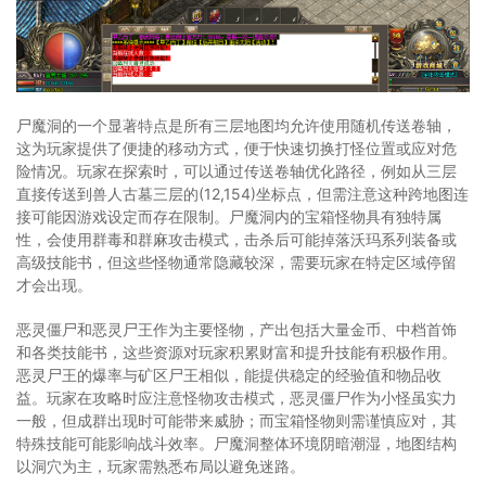
尸魔洞的一个显著特点是所有三层地图均允许使用随机传送卷轴，
这为玩家提供了便捷的移动方式，便于快速切换打怪位置或应对危
险情况。玩家在探索时，可以通过传送卷轴优化路径，例如从三层
直接传送到兽人古墓三层的(12,154)坐标点，但需注意这种跨地图连
接可能因游戏设定而存在限制。尸魔洞内的宝箱怪物具有独特属
性，会使用群毒和群麻攻击模式，击杀后可能掉落沃玛系列装备或
高级技能书，但这些怪物通常隐藏较深，需要玩家在特定区域停留
才会出现。
恶灵僵尸和恶灵尸王作为主要怪物，产出包括大量金币、中档首饰
和各类技能书，这些资源对玩家积累财富和提升技能有积极作用。
恶灵尸王的爆率与矿区尸王相似，能提供稳定的经验值和物品收
益。玩家在攻略时应注意怪物攻击模式，恶灵僵尸作为小怪虽实力
一般，但成群出现时可能带来威胁；而宝箱怪物则需谨慎应对，其
特殊技能可能影响战斗效率。尸魔洞整体环境阴暗潮湿，地图结构
以洞穴为主，玩家需熟悉布局以避免迷路。