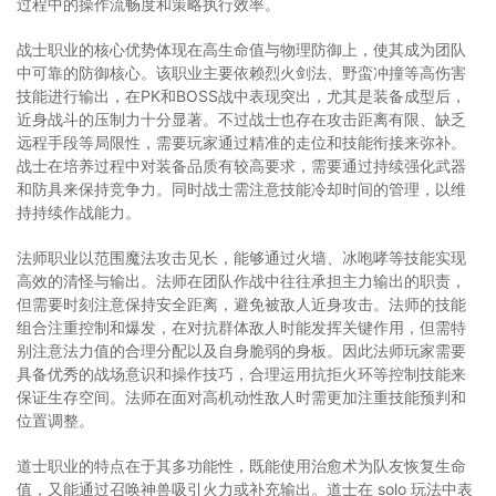
过程中的操作流畅度和策略执行效率。
战士职业的核心优势体现在高生命值与物理防御上，使其成为团队
中可靠的防御核心。该职业主要依赖烈火剑法、野蛮冲撞等高伤害
技能进行输出，在PK和BOSS战中表现突出，尤其是装备成型后，
近身战斗的压制力十分显著。不过战士也存在攻击距离有限、缺乏
远程手段等局限性，需要玩家通过精准的走位和技能衔接来弥补。
战士在培养过程中对装备品质有较高要求，需要通过持续强化武器
和防具来保持竞争力。同时战士需注意技能冷却时间的管理，以维
持持续作战能力。
法师职业以范围魔法攻击见长，能够通过火墙、冰咆哮等技能实现
高效的清怪与输出。法师在团队作战中往往承担主力输出的职责，
但需要时刻注意保持安全距离，避免被敌人近身攻击。法师的技能
组合注重控制和爆发，在对抗群体敌人时能发挥关键作用，但需特
别注意法力值的合理分配以及自身脆弱的身板。因此法师玩家需要
具备优秀的战场意识和操作技巧，合理运用抗拒火环等控制技能来
保证生存空间。法师在面对高机动性敌人时需更加注重技能预判和
位置调整。
道士职业的特点在于其多功能性，既能使用治愈术为队友恢复生命
值，又能通过召唤神兽吸引火力或补充输出。道士在 solo 玩法中表