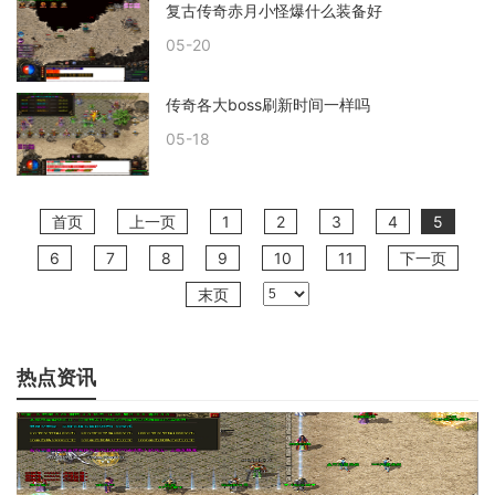
复古传奇赤月小怪爆什么装备好
05-20
传奇各大boss刷新时间一样吗
05-18
首页
上一页
1
2
3
4
5
6
7
8
9
10
11
下一页
末页
热点资讯