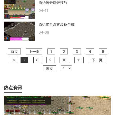
原始传奇熔炉技巧
04-11
原始传奇盘古装备合成
04-09
首页
上一页
1
2
3
4
5
6
7
8
9
10
11
下一页
末页
热点资讯